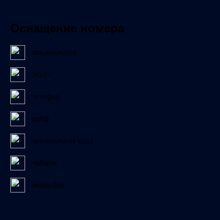
Оснащение номера
кондиционер
Wi-Fi
телефон
сейф
минеральная вода
чайник
мини-бар