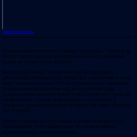
Забронировать
Максимальная вместимость номера: 2 взрослых + ребенок до
3-х лет, предоставление дополнительного места возможно
только по согласованию с отелем
Комфортный номер с историческими интерьерами и
двуспальной кроватью (160х200см). Как и все номера в отеле
имеет высокие потолки (3.10 м) и большие окна с видом на
Спиридоньевский переулок или во внутренний двор.
Предоставление дополнительного места возможно только по
согласованию с отелем, информацию о его наличии и
стоимости просим уточнять по телефону или через WhatsApp
или Telegram.
Обратите внимание, что размеры и дизайн номеров могут
варьироваться. Фотографии могут не соответствовать
каждому номеру данной категории.