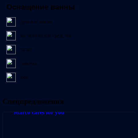
Оснащение ванны
душ или ванна
косметические средства
халат
тапочки
фен
Спецпредложения
Marco cares for you