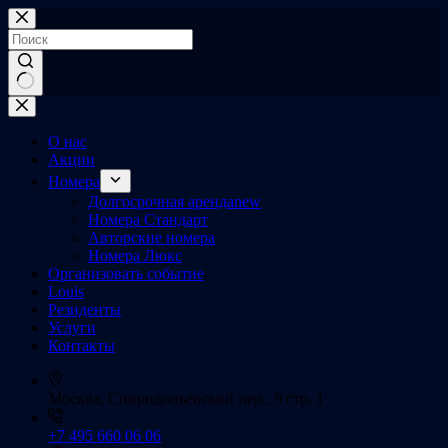
Перейти
к
сути
Ничего
не
найдено
О нас
Акции
Номера
Долгосрочная аренда
new
Номера Стандарт
Авторские номера
Номера Люкс
Организовать событие
Louis
Резиденты
Услуги
Контакты
Москва, Спиридоньевский пер., 9 стр. 1
+7 495 660 06 06