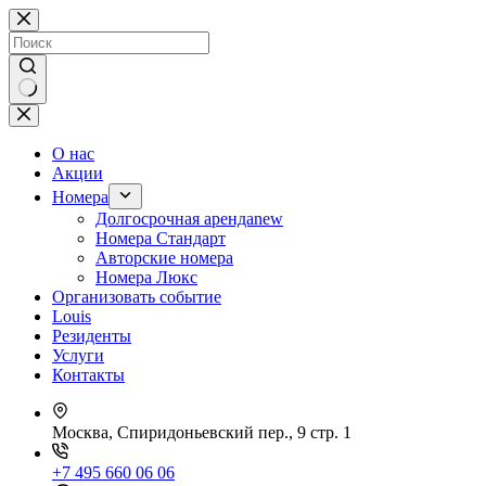
Перейти
к
сути
Ничего
не
найдено
О нас
Акции
Номера
Долгосрочная аренда
new
Номера Стандарт
Авторские номера
Номера Люкс
Организовать событие
Louis
Резиденты
Услуги
Контакты
Москва, Спиридоньевский пер., 9 стр. 1
+7 495 660 06 06