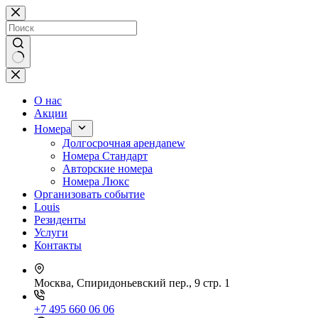
Перейти
к
сути
Ничего
не
найдено
О нас
Акции
Номера
Долгосрочная аренда
new
Номера Стандарт
Авторские номера
Номера Люкс
Организовать событие
Louis
Резиденты
Услуги
Контакты
Москва, Спиридоньевский пер., 9 стр. 1
+7 495 660 06 06